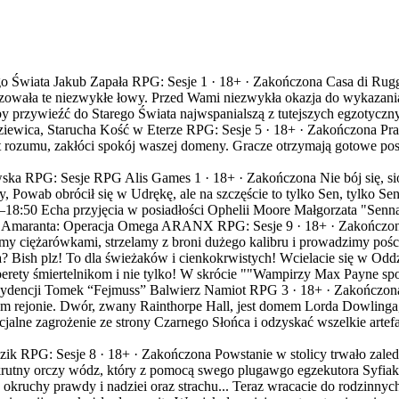
o Świata
Jakub Zapała
RPG: Sesje 1 ·
18+
·
Zakończona
Casa di Rug
izowała te niezwykłe łowy. Przed Wami niezwykła okazja do wykazania
 by przywieźć do Starego Świata najwspanialszą z tutejszych egzotyczn
iewica, Starucha
Kość w Eterze
RPG: Sesje 5 ·
18+
·
Zakończona
Pr
t rozumu, zakłóci spokój waszej domeny. Gracze otrzymają gotowe pos
wska
RPG: Sesje RPG Alis Games 1 ·
18+
·
Zakończona
Nie bój się, s
y, Powab obrócił się w Udrękę, ale na szczęście to tylko Sen, tylko Sen
–
18:50
Echa przyjęcia w posiadłości Ophelii Moore
Małgorzata "Sen
t Amaranta: Operacja Omega
ARANX
RPG: Sesje 9 ·
18+
·
Zakończo
my ciężarówkami, strzelamy z broni dużego kalibru i prowadzimy pości
Bish plz! To dla świeżaków i cienkokrwistych! Wcielacie się w Oddzi
berety śmiertelnikom i nie tylko! W skrócie ""Wampirzy Max Payne s
ydencji
Tomek “Fejmuss” Balwierz
Namiot RPG 3 ·
18+
·
Zakończon
w tym rejonie. Dwór, zwany Rainthorpe Hall, jest domem Lorda Dowling
jalne zagrożenie ze strony Czarnego Słońca i odzyskać wszelkie artef
zik
RPG: Sesje 8 ·
18+
·
Zakończona
Powstanie w stolicy trwało zaled
okrutny orczy wódz, który z pomocą swego plugawgo egzekutora Syfiaka
y okruchy prawdy i nadziei oraz strachu... Teraz wracacie do rodzinnych