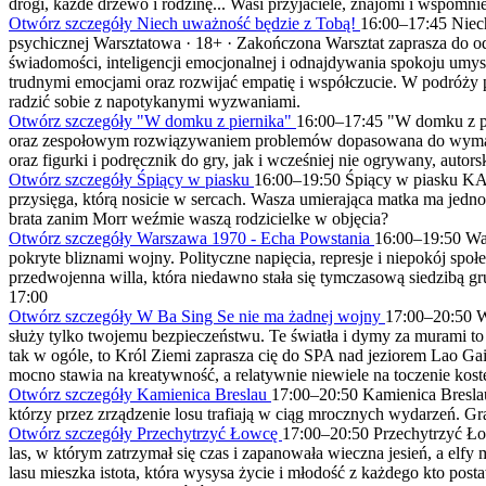
drogi, każde drzewo i rodzinę... Wasi przyjaciele, znajomi i wspomni
Otwórz szczegóły Niech uważność będzie z Tobą!
16:00
–
17:45
Niec
psychicznej
Warsztatowa ·
18+
·
Zakończona
Warsztat zaprasza do 
świadomości, inteligencji emocjonalnej i odnajdywania spokoju umys
trudnymi emocjami oraz rozwijać empatię i współczucie. W podróży 
radzić sobie z napotykanymi wyzwaniami.
Otwórz szczegóły "W domku z piernika"
16:00
–
17:45
"W domku z p
oraz zespołowym rozwiązywaniem problemów dopasowana do wymagań 
oraz figurki i podręcznik do gry, jak i wcześniej nie ogrywany, aut
Otwórz szczegóły Śpiący w piasku
16:00
–
19:50
Śpiący w piasku
KA
przysięga, którą nosicie w sercach. Wasza umierająca matka ma jedno
brata zanim Morr weźmie waszą rodzicielke w objęcia?
Otwórz szczegóły Warszawa 1970 - Echa Powstania
16:00
–
19:50
Wa
pokryte bliznami wojny. Polityczne napięcia, represje i niepokój sp
przedwojenna willa, która niedawno stała się tymczasową siedzibą gr
17:00
Otwórz szczegóły W Ba Sing Se nie ma żadnej wojny
17:00
–
20:50
W
służy tylko twojemu bezpieczeństwu. Te światła i dymy za murami t
tak w ogóle, to Król Ziemi zaprasza cię do SPA nad jeziorem Lao Gai
mocno stawia na kreatywność, a relatywnie niewiele na toczenie kost
Otwórz szczegóły Kamienica Breslau
17:00
–
20:50
Kamienica Bresla
którzy przez zrządzenie losu trafiają w ciąg mrocznych wydarzeń. G
Otwórz szczegóły Przechytrzyć Łowcę
17:00
–
20:50
Przechytrzyć 
las, w którym zatrzymał się czas i zapanowała wieczna jesień, a elf
lasu mieszka istota, która wysysa życie i młodość z każdego kto pos