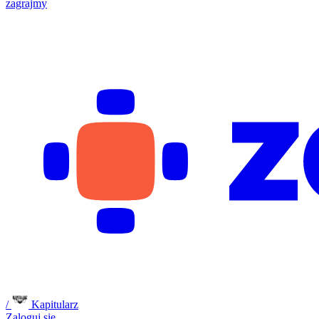
zagrajmy
/
Kapitularz
Zaloguj się