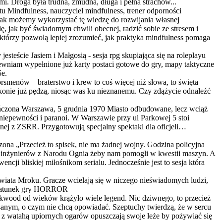
mi. Droga była trudna, żmudna, długa i pełna strachów...
utu Mindfulness, nauczyciel mindfulness, trener odporności
jak możemy wykorzystać tę wiedzę do rozwijania własnej
, jak być świadomym chwili obecnej, radzić sobie ze stresem i
którzy pozwolą lepiej zrozumieć, jak praktyka mindfulness pomaga
jesteście Jasiem i Małgosią - sesja rpg skupiająca się na roleplayu
niam wypełnione już karty postaci gotowe do gry, mapy taktyczne
5e.
smenów – braterstwo i krew to coś więcej niż słowa, to święta
a konie już pędzą, niosąc was ku nieznanemu. Czy zdążycie odnaleźć
czona
Warszawa, 5 grudnia 1970 Miasto odbudowane, lecz wciąż
 niepewności i paranoi. W Warszawie przy ul Parkowej 5 stoi
lnej z ZSRR. Przygotowują specjalny spektakl dla oficjeli…
zona
„Przecież to spisek, nie ma żadnej wojny. Godzina policyjna
ów inżynierów z Narodu Ognia żeby nam pomogli w kwestii maszyn. A
ji bliskiej miłośnikom serialu. Jednocześnie jest to sesja która
iata Mroku. Gracze wcielają się w niczego nieświadomych ludzi,
a. Gatunek gry HORROR
rkwood od wieków krążyło wiele legend. Nic dziwnego, to przecież
pisanym, o czym nie chcą opowiadać. Szeptuchy twierdzą, że w sercu
raz z watahą upiornych ogarów opuszczają swoje leże by pożywiać się