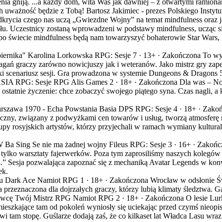
enia gniją. ...a każdy dom, wita Was jak dawniej – z otwartymi ramiona
h uważność będzie z Tobą!
Bartosz Jakimiec - prezes Polskiego Instyt
odkrycia czego nas uczą „Gwiezdne Wojny” na temat mindfulness oraz 
łu. Uczestnicy zostaną wprowadzeni w podstawy mindfulness, ucząc się
po świecie mindfulness będą nam towarzyszyć bohaterowie Star Wars, 
iernika"
Karolina Lorkowska
RPG: Sesje 7 ·
13+
·
Zakończona
To wy 
graczy zarówno nowicjuszy jak i weteranów. Jako mistrz gry zapew
orski scenariusz sesji. Gra prowadzona w systemie Dungeons & Dragons 
SIA
RPG: Sesje RPG Alis Games 2 ·
18+
·
Zakończona
Dla was – Nor
 ostatnie życzenie: chce zobaczyć swojego piątego syna. Czas nagli, 
rszawa 1970 - Echa Powstania
Basia DPS
RPG: Sesje 4 ·
18+
·
Zakoń
ołeczny, związany z podwyżkami cen towarów i usług, tworzą atmosferę
upy rosyjskich artystów, którzy przyjechali w ramach wymiany kultura
 Ba Sing Se nie ma żadnej wojny
Fileus
RPG: Sesje 3 ·
16+
·
Zakońc
o tylko warsztaty fajerwerków. Poza tym zaprosiliśmy naszych koleg
.” Sesja pozwalająca zapoznać się z mechaniką Avatar Legends w konwenc
ek.
u
Dark Ace
Namiot RPG 1 ·
18+
·
Zakończona
Wrocław w odsłonie Św
ra przeznaczona dla dojrzałych graczy, którzy lubią klimaty śledztw
Łowcę
Twój Mistrz RPG
Namiot RPG 2 ·
18+
·
Zakończona
O lesie Lu
y mieszkające tam od pokoleń wyniosły się uciekając przed czymś nieo
tawi tam stopę. Guślarze dodają zaś, że co kilkaset lat Władca Lasu w