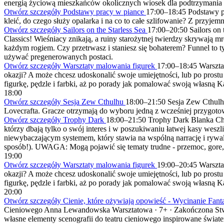
energią życiową mieszkańców okolicznych wiosek dla podtrzymania m
Otwórz szczegóły Podstawy pracy w piance
17:00
–
18:45
Podstawy p
kleić, do czego służy opalarka i na co to całe szlifowanie? Z przyjem
Otwórz szczegóły Sailors on the Starless Sea
17:00
–
20:50
Sailors on 
Classics! Wieśniacy znikają, a ruiny starożytnej twierdzy skrywają m
każdym rogiem. Czy przetrwasz i staniesz się bohaterem? Funnel to t
używać pregenerowanych postaci.
Otwórz szczegóły Warsztaty malowania figurek
17:00
–
18:45
Warszta
okazji? A może chcesz udoskonalić swoje umiejętności, lub po pros
figurkę, pędzle i farbki, aż po porady jak pomalować swoją własną K
18:00
Otwórz szczegóły Sesja Zew Cthulhu
18:00
–
21:50
Sesja Zew Cthul
Lovecrafta. Gracze otrzymają do wyboru jedną z wcześniej przygot
Otwórz szczegóły Trophy Dark
18:00
–
21:50
Trophy Dark
Blanka C
którzy dbają tylko o swój interes i w poszukiwaniu łatwej kasy weszl
niewybaczającym systemem, który stawia na wspólną narrację i rywali
sposób!). UWAGA: Mogą pojawić się tematy trudne - przemoc, gore, 
19:00
Otwórz szczegóły Warsztaty malowania figurek
19:00
–
20:45
Warszta
okazji? A może chcesz udoskonalić swoje umiejętności, lub po pros
figurkę, pędzle i farbki, aż po porady jak pomalować swoją własną K
20:00
Otwórz szczegóły Cienie, które ożywiają opowieść - Wycinanie Fant
Cieniowego
Anna Lewandowska
Warsztatowa ·
7+
·
Zakończona
St
własne elementy scenografii do teatru cieniowego inspirowane świat