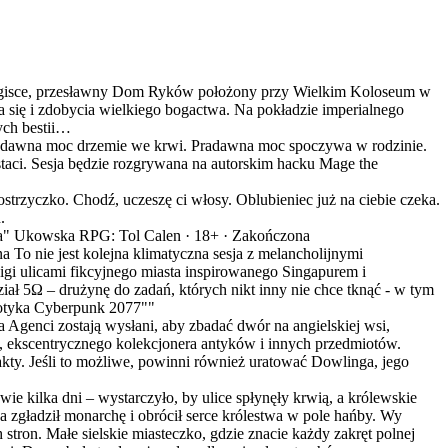
gisce, przesławny Dom Ryków położony przy Wielkim Koloseum w
 się i zdobycia wielkiego bogactwa. Na pokładzie imperialnego
ych bestii…
adawna moc drzemie we krwi. Pradawna moc spoczywa w rodzinie.
taci. Sesja będzie rozgrywana na autorskim hacku Mage the
iostrzyczko. Chodź, uczeszę ci włosy. Oblubieniec już na ciebie czeka.
.
na" Ukowska
RPG: Tol Calen ·
18+
·
Zakończona
na
To nie jest kolejna klimatyczna sesja z melancholijnymi
gi ulicami fikcyjnego miasta inspirowanego Singapurem i
ał 5Ω – drużynę do zadań, których nikt inny nie chce tknąć - w tym
potyka Cyberpunk 2077""
a
Agenci zostają wysłani, aby zbadać dwór na angielskiej wsi,
a, ekscentrycznego kolekcjonera antyków i innych przedmiotów.
akty. Jeśli to możliwe, powinni również uratować Dowlinga, jego
wie kilka dni – wystarczyło, by ulice spłynęły krwią, a królewskie
 zgładził monarchę i obrócił serce królestwa w pole hańby. Wy
 stron. Małe sielskie miasteczko, gdzie znacie każdy zakręt polnej