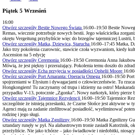
Piątek
5 Wrzesień
16:00
Otwórz szczegóły Bestie Nowego Świata
16:00
–
19:50
Bestie Noweg
Remas, wiecznie potrzebuje nowych bestii. Jego właścicielka zorgan
okrętu Vergeitung przybyliście więc do brzegów tajemniczej Lustrii,
Otwórz szczegóły Matka, Dziewica, Starucha
16:00
–
17:45
Matka, Dz
Jako trzy pokolenia czarownic, stawicie czoła wyzwaniom, kiedy kul
Ascension na 5 edycję
Otwórz szczegóły Ceremonia
16:00
–
19:50
Ceremonia
Anna Jakubo
Mówią, że jest piękny i przerażający. Pokolenia temu doszło do zdrad
Otwórz szczegóły Echa przyjęcia w posiadłości Ophelii Moore
16:00
Otwórz szczegóły Port Amaranta: Operacja Omega
16:00
–
19:50
Por
spojrzeniami w Elysium i dywagacjami o człowieczeństwie. Tu rzuca
Hongkongiem! Tu zaczynamy od trupa i idziemy na ostro! Maskarada? 
przypadku V-13, potocznie „Zgonka”. Nowy narkotyk, który pierze 
Otwórz szczegóły Tajemnice Rezydencji
16:00
–
19:50
Tajemnice Rez
szczególnie że istnieją przesłanki, że Czarne Słońce jest aktywne 
Agenci mają za zadanie zinfiltrować posiadłość, wyeliminować potenc
rodzinę i jego sługi.
Otwórz szczegóły Matka Zgnilizny
16:00
–
19:50
Matka Zgnilizny
Gu
sztandary runęły w pył. Na alabastrowym tronie zasiadł Katorżnik, 
przeżyliście. Nie jako tchórze – jako świadkowie i niedobitki, niosąc