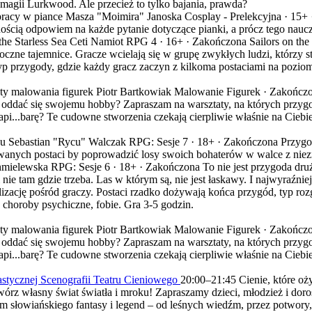
agii Lurkwood. Ale przecież to tylko bajania, prawda?
racy w piance
Masza "Moimira" Janoska
Cosplay - Prelekcyjna ·
15+
nością odpowiem na każde pytanie dotyczące pianki, a prócz tego nauczy
the Starless Sea
Ceti
Namiot RPG 4 ·
16+
·
Zakończona
Sailors on th
roczne tajemnice. Gracze wcielają się w grupę zwykłych ludzi, którzy s
yp przygody, gdzie każdy gracz zaczyn z kilkoma postaciami na poziom
ty malowania figurek
Piotr Bartkowiak
Malowanie Figurek ·
Zakończ
tu oddać się swojemu hobby? Zapraszam na warsztaty, na których przy
api...barę? Te cudowne stworzenia czekają cierpliwie właśnie na Cieb
hu
Sebastian "Rycu" Walczak
RPG: Sesje 7 ·
18+
·
Zakończona
Przygo
owanych postaci by poprowadzić losy swoich bohaterów w walce z ni
hmielewska
RPG: Sesje 6 ·
18+
·
Zakończona
To nie jest przygoda dru
i nie tam gdzie trzeba. Las w którym są, nie jest łaskawy. I najwyraź
zację pośród graczy. Postaci rzadko dożywają końca przygód, typ rozgr
choroby psychiczne, fobie. Gra 3-5 godzin.
ty malowania figurek
Piotr Bartkowiak
Malowanie Figurek ·
Zakończ
tu oddać się swojemu hobby? Zapraszam na warsztaty, na których przy
api...barę? Te cudowne stworzenia czekają cierpliwie właśnie na Cieb
astycznej Scenografii Teatru Cieniowego
20:00
–
21:45
Cienie, które oż
wórz własny świat światła i mroku! Zapraszamy dzieci, młodzież i dor
em słowiańskiego fantasy i legend – od leśnych wiedźm, przez potwor