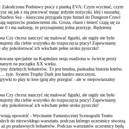
·
Zakończona
Podstawy pracy z pianką EVA: Czym wycinać, czym
sz się jak z nią pracować mając jedynie nożyczki, klej i suszarkę.
e Starless Sea – klasyczna przygoda typu funnel do Dungeon Crawl
tają naprzeciw pradawnemu złu. Groza, chaos i śmierć czają się za
ie 0 i ma nadzieję, że przynajmniej jedna przeżyje. Będziemy
ona
Czy chcesz nauczyć się malować figurki, ale nigdy nie było
gotujemy dla ciebie wszystko do rozpoczęcia pracy! Zapewniamy
ie aby pokolorować ich włochate pełne uroku pyszczki!
towana specjalnie na Kapitularz sesja osadzona w świecie prozy
eznanym na początku XX wieku.
żyny dzielnych bohaterów. To jest brudna, paskudna historia łotrów,
niej… żyje. System Trophy Dark jest bardzo mrocznym,
ywki to play to lose (graj aby przegrać - ale w niepowtarzalny
ona
Czy chcesz nauczyć się malować figurki, ale nigdy nie było
gotujemy dla ciebie wszystko do rozpoczęcia pracy! Zapewniamy
ie aby pokolorować ich włochate pełne uroku pyszczki!
ywiają opowieść - Wycinanie Fantastycznej Scenografii Teatru
osłych do niezwykłego warsztatu, podczas którego uczestnicy stworzą
y, aż po pradawnych bohaterów. Podczas warsztatów uczestnicy będą